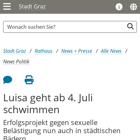
Stadt Graz
Sie sind hier:
Stadt Graz
Rathaus
News + Presse
Alle News
News Politik
Feedback an Autor
Seite drucken
Luisa geht ab 4. Juli
schwimmen
Erfolgsprojekt gegen sexuelle
Belästigung nun auch in städtischen
Bädern.