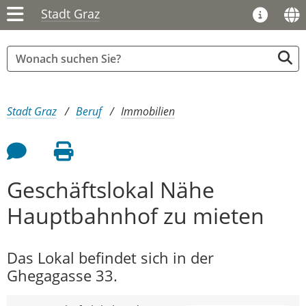
Stadt Graz
Sie sind hier:
Stadt Graz
Beruf
Immobilien
Feedback an Autor
Seite drucken
Geschäftslokal Nähe
Hauptbahnhof zu mieten
Das Lokal befindet sich in der
Ghegagasse 33.