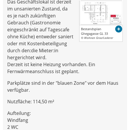
Das Geschäftslokal ist derzeit
im unsanierten Zustand, da
es je nach zukünftigen
Gebrauch (Gastronomie
eingeschränkt auf Tagescafe
Bestandsplan
Ghegagasse GL 33
ohne Küche) entweder saniert
© Wohnen Graz/Lederer
oder mit Kostenbeteiligung
durch den:die Mieter:in
hergerichtet wird.
Derzeit ist keine Heizung vorhanden. Ein
Fernwärmeanschluss ist geplant.
Parkplätze sind in der "blauen Zone" vor dem Haus
verfügbar.
Nutzfläche: 114,50 m²
Aufteilung:
Windfang
2 WC