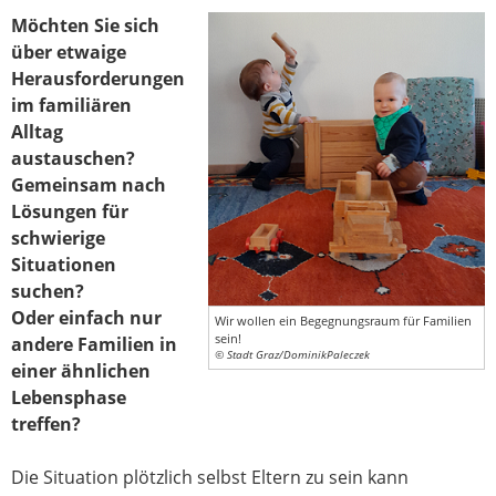
Möchten Sie sich
über etwaige
Herausforderungen
im familiären
Alltag
austauschen?
Gemeinsam nach
Lösungen für
schwierige
Situationen
suchen?
Oder einfach nur
Wir wollen ein Begegnungsraum für Familien
sein!
andere Familien in
© Stadt Graz/DominikPaleczek
einer ähnlichen
Lebensphase
treffen?
Die Situation plötzlich selbst Eltern zu sein kann