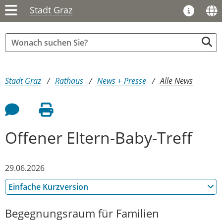
Stadt Graz
Sie sind hier:
Stadt Graz
Rathaus
News + Presse
Alle News
Feedback an Autor
Seite drucken
Offener Eltern-Baby-Treff
29.06.2026
Einfache Kurzversion
Begegnungsraum für Familien