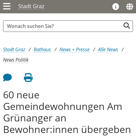
Stadt Graz
Sie sind hier:
Stadt Graz
Rathaus
News + Presse
Alle News
News Politik
Feedback an Autor
Seite drucken
60 neue
Gemeindewohnungen Am
Grünanger an
Bewohner:innen übergeben