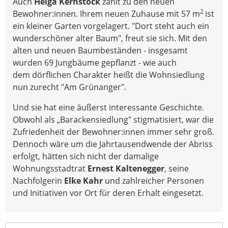
Auch
Helga Kernstock
zählt zu den neuen
2
Bewohner:innen. Ihrem neuen Zuhause mit 57 m
ist
ein kleiner Garten vorgelagert. "Dort steht auch ein
wunderschöner alter Baum", freut sie sich. Mit den
alten und neuen Baumbeständen - insgesamt
wurden 69 Jungbäume gepflanzt - wie auch
dem dörflichen Charakter heißt die Wohnsiedlung
nun zurecht "Am Grünanger".
Und sie hat eine äußerst interessante Geschichte.
Obwohl als „Barackensiedlung" stigmatisiert, war die
Zufriedenheit der Bewohner:innen immer sehr groß.
Dennoch wäre um die Jahrtausendwende der Abriss
erfolgt, hätten sich nicht der damalige
Wohnungsstadtrat
Ernest Kaltenegger
, seine
Nachfolgerin
Elke Kahr
und zahlreicher Personen
und Initiativen vor Ort für deren Erhalt eingesetzt.