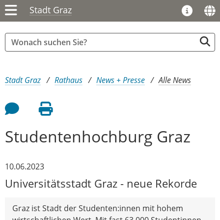
Stadt Graz
Sie sind hier:
Stadt Graz
Rathaus
News + Presse
Alle News
Feedback an Autor
Seite drucken
Studentenhochburg Graz
10.06.2023
Universitätsstadt Graz - neue Rekorde
Graz ist Stadt der Studenten:innen mit hohem
wirtschaftlichen Wert. Mit fast 63.000 Studentinnen