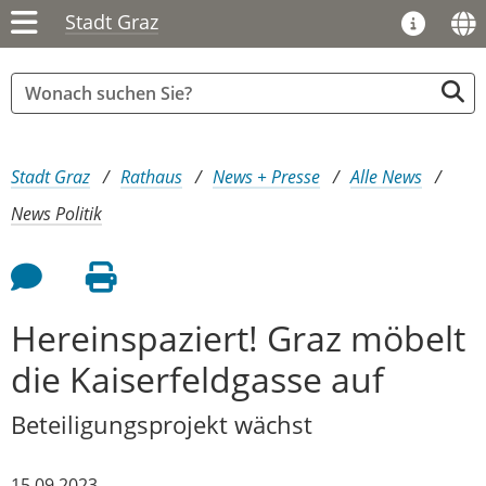
Stadt Graz
Sie sind hier:
Stadt Graz
Rathaus
News + Presse
Alle News
News Politik
Feedback an Autor
Seite drucken
Hereinspaziert! Graz möbelt
die Kaiserfeldgasse auf
Beteiligungsprojekt wächst
15.09.2023