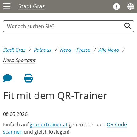
Stadt Graz
Sie sind hier:
Stadt Graz
Rathaus
News + Presse
Alle News
News Sportamt
Feedback an Autor
Seite drucken
Fit mit dem QR-Trainer
08.05.2026
Einfach auf
graz.qrtrainer.at
gehen oder den
QR-Code
scannen
und gleich loslegen!