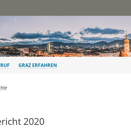
st
ERUF
GRAZ ERFAHREN
chte
richt 2020