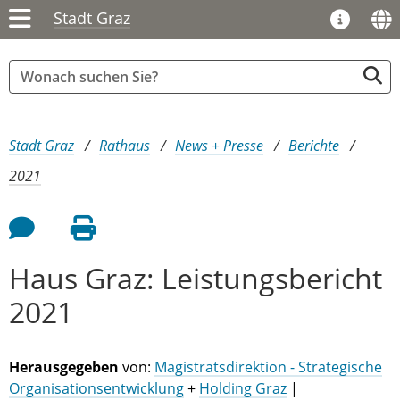
Stadt Graz
Sie sind hier:
Stadt Graz
Rathaus
News + Presse
Berichte
2021
Feedback an Autor
Seite drucken
Haus Graz: Leistungsbericht
2021
Herausgegeben
von:
Magistratsdirektion - Strategische
Organisationsentwicklung
+
Holding Graz
|