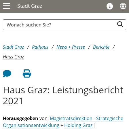
Stadt Graz
Sie sind hier:
Stadt Graz
Rathaus
News + Presse
Berichte
Haus Graz
Feedback an Autor
Seite drucken
Haus Graz: Leistungsbericht
2021
Herausgegeben
von:
Magistratsdirektion - Strategische
Organisationsentwicklung
+
Holding Graz
|