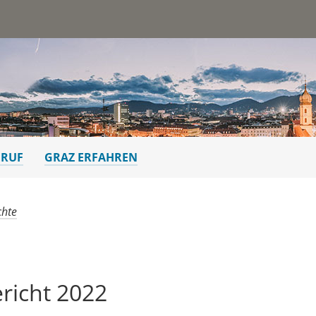
st
ERUF
GRAZ ERFAHREN
chte
richt 2022