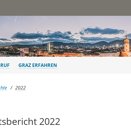
st
ERUF
GRAZ ERFAHREN
chte
2022
sbericht 2022