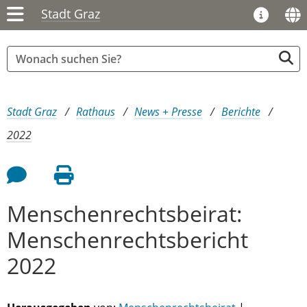
Stadt Graz
Sie sind hier:
Stadt Graz
Rathaus
News + Presse
Berichte
2022
Feedback an Autor
Seite drucken
Menschenrechtsbeirat:
Menschenrechtsbericht
2022