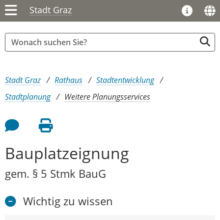
Stadt Graz
Sie sind hier:
Stadt Graz
Rathaus
Stadtentwicklung
Stadtplanung
Weitere Planungsservices
Feedback an Autor
Seite drucken
Bauplatzeignung
gem. § 5 Stmk BauG
Wichtig zu wissen