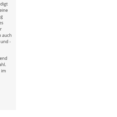
digt
 eine
ng
es
r
h auch
 und -
hend
hl.
 im