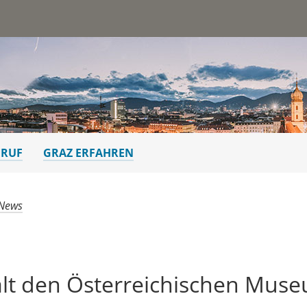
st
ERUF
GRAZ ERFAHREN
 News
lt den Österreichischen Muse