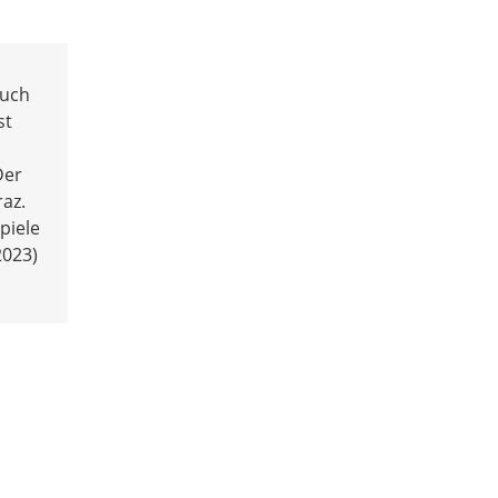
auch
st
Der
az.
piele
2023)