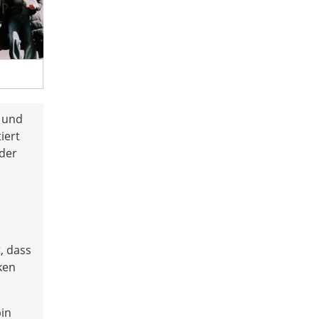
 und
iert
der
, dass
ken
bin