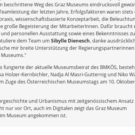
ren beschrittene Weg des Graz Museums eindrucksvoll gewür
Teamleistung der letzten Jahre, Erfolgsfaktoren waren stets
raxis, wissenschaftsbasierte Konzeptarbeit, die Beleuchtu
ie große Begeisterung der MitarbeiterInnen. Dafür braucht 
n und personellen Ausstattung sowie eines Bekenntnisses zu
gratuliere dem Team um
Sibylle Dienesch
, danke ausdrücklic
che mir breite Unterstützung der Regierungspartnerinnen
z Museums."
es fungierte der aktuelle Museumsbeirat des BMKÖS, beste
a Holzer-Kernbichler, Nadja Al Masri-Gutternig und Niko Wa
lgt im Zuge des Österreichischen Museumstags am 10. Oktober
urgeschichte und Urbanismus mit zeitgenössischem Ansatz
ht nur vor Ort, auch im Digitalen zeigt das Graz Museum
ion im Museum angekommen ist.