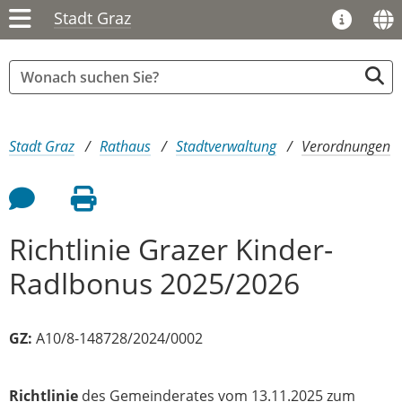
Stadt Graz
Sie sind hier:
Stadt Graz
Rathaus
Stadtverwaltung
Verordnungen
Feedback an Autor
Seite drucken
Richtlinie Grazer Kinder-
Radlbonus 2025/2026
GZ:
A10/8-148728/2024/0002
Richtlinie
des Gemeinderates vom 13.11.2025 zum