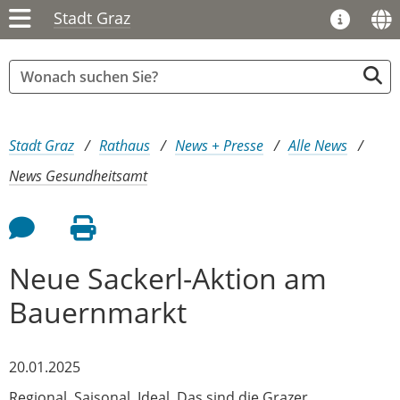
Stadt Graz
Sie sind hier:
Stadt Graz
Rathaus
News + Presse
Alle News
News Gesundheitsamt
Feedback an Autor
Seite drucken
Neue Sackerl-Aktion am
Bauernmarkt
20.01.2025
Regional. Saisonal. Ideal. Das sind die Grazer