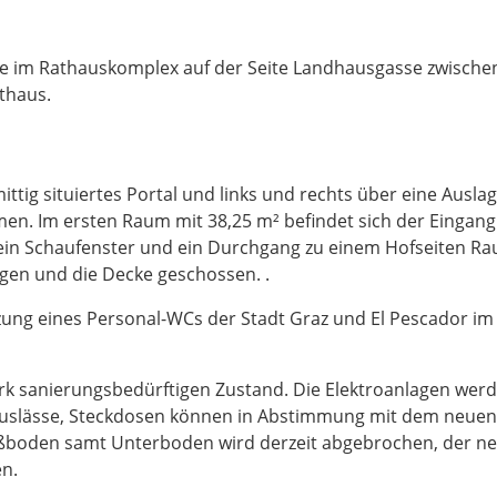
Lage im Rathauskomplex auf der Seite Landhausgasse zwisch
thaus.
ttig situiertes Portal und links und rechts über eine Ausla
en. Im ersten Raum mit 38,25 m² befindet sich der Eingang
 ein Schaufenster und ein Durchgang zu einem Hofseiten Ra
gen und die Decke geschossen. .
zung eines Personal-WCs der Stadt Graz und El Pescador im
ark sanierungsbedürftigen Zustand. Die Elektroanlagen wer
, Auslässe, Steckdosen können in Abstimmung mit dem neuen
ußboden samt Unterboden wird derzeit abgebrochen, der n
n.