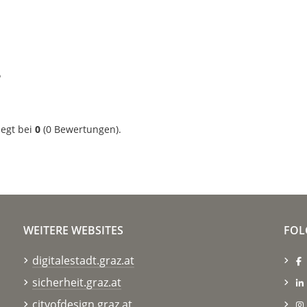
?
iegt bei
0
(
0
Bewertungen).
WEITERE WEBSITES
FOL
digitalestadt.graz.at
sicherheit.graz.at
cityofdesign.graz.at