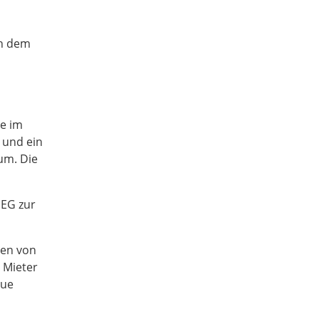
en dem
ge im
 und ein
um. Die
 EG zur
den von
 Mieter
eue