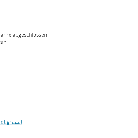
f Jahre abgeschlossen
ten
dt.graz.at