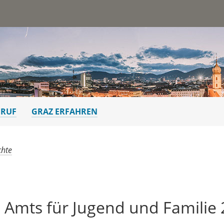
st
ERUF
GRAZ ERFAHREN
chte
s Amts für Jugend und Familie