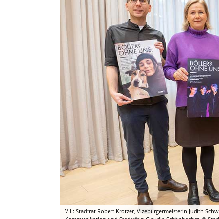
V.l.: Stadtrat Robert Krotzer, Vizebürgermeisterin Judith Sc
Kommunikation und Stadträtin Claudia Schönbacher. © Stadt