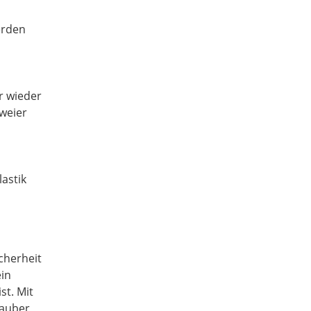
erden
r wieder
zweier
lastik
icherheit
ein
st. Mit
sauber