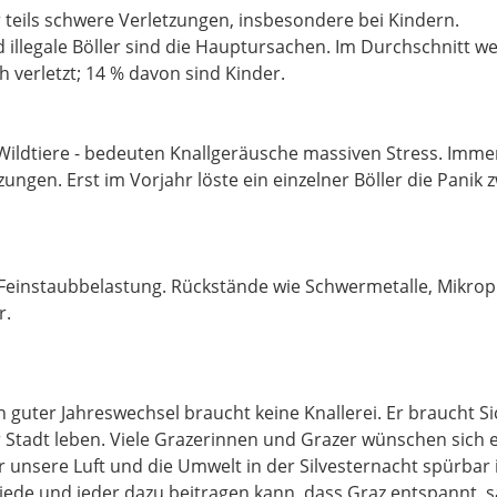
teils schwere Verletzungen, insbesondere bei Kindern.
llegale Böller sind die Hauptursachen. Im Durchschnitt w
 verletzt; 14 % davon sind Kinder.
 Wildtiere - bedeuten Knallgeräusche massiven Stress. Imme
ngen. Erst im Vorjahr löste ein einzelner Böller die Panik 
ie Feinstaubbelastung. Rückstände wie Schwermetalle, Mikrop
r.
in guter Jahreswechsel braucht keine Knallerei. Er braucht S
eser Stadt leben. Viele Grazerinnen und Grazer wünschen sich 
ür unsere Luft und die Umwelt in der Silvesternacht spürbar i
 jede und jeder dazu beitragen kann, dass Graz entspannt, 