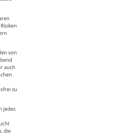
aren
 Risiken
ern
llen von
rabend
er auch
schen
r
sfrei zu
h jedes
aucht
, die