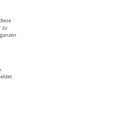
diese
r zu
r ganzen
.
meldet