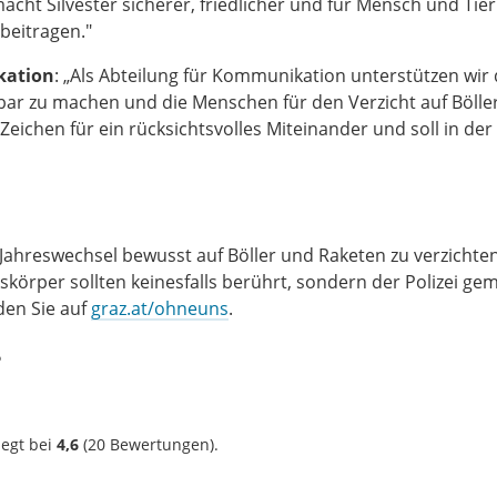
macht Silvester sicherer, friedlicher und für Mensch und Tier
beitragen."
kation
: „Als Abteilung für Kommunikation unterstützen wir 
bar zu machen und die Menschen für den Verzicht auf Bölle
 Zeichen für ein rücksichtsvolles Miteinander und soll in de
m Jahreswechsel bewusst auf Böller und Raketen zu verzichten
körper sollten keinesfalls berührt, sondern der Polizei ge
den Sie auf
graz.at/ohneuns
.
?
iegt bei
4,6
(
20
Bewertungen).