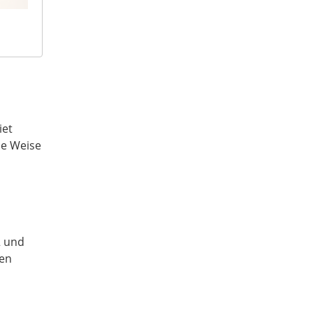
iet
he Weise
2 und
gen