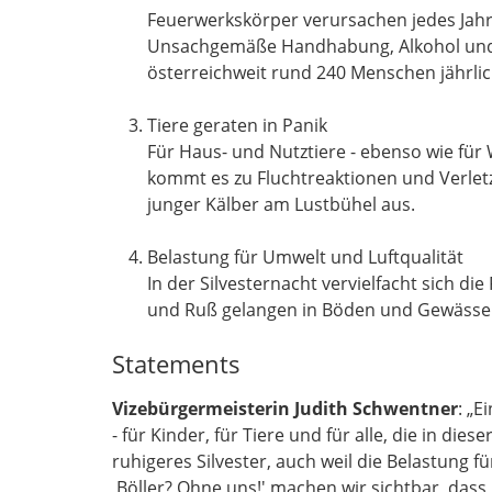
Feuerwerkskörper verursachen jedes Jahr 
Unsachgemäße Handhabung, Alkohol und i
österreichweit rund 240 Menschen jährlich
Tiere geraten in Panik
Für Haus- und Nutztiere - ebenso wie für
kommt es zu Fluchtreaktionen und Verletzu
junger Kälber am Lustbühel aus.
Belastung für Umwelt und Luftqualität
In der Silvesternacht vervielfacht sich d
und Ruß gelangen in Böden und Gewässe
Statements
Vizebürgermeisterin Judith Schwentner
: „E
- für Kinder, für Tiere und für alle, die in di
ruhigeres Silvester, auch weil die Belastung f
,Böller? Ohne uns!' machen wir sichtbar, dass