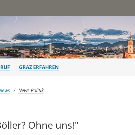
st
ERUF
GRAZ ERFAHREN
 News
News Politik
öller? Ohne uns!"