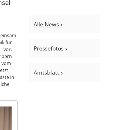
hsel
Alle News
einsam
ik für
Pressefotos
" vor.
örpern
ll vom
etzt
Amtsblatt
sste in
liche