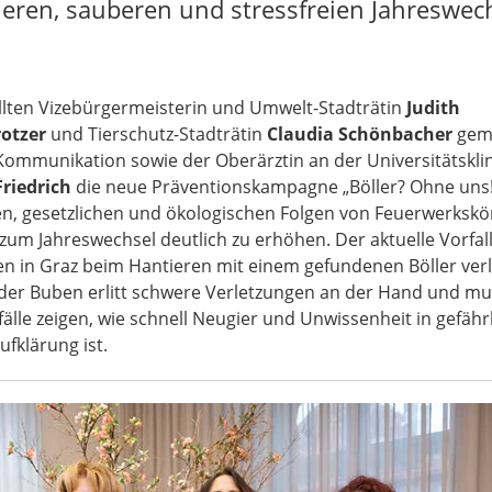
eren, sauberen und stressfreien Jahreswec
lten Vizebürgermeisterin und Umwelt-Stadträtin
Judith
rotzer
und Tierschutz-Stadträtin
Claudia Schönbacher
gem
Kommunikation sowie der Oberärztin an der Universitätsklin
riedrich
die neue Präventionskampagne „Böller? Ohne uns!
chen, gesetzlichen und ökologischen Folgen von Feuerwerksk
z zum Jahreswechsel deutlich zu erhöhen. Der aktuelle Vorfa
n in Graz beim Hantieren mit einem gefundenen Böller verl
r der Buben erlitt schwere Verletzungen an der Hand und mu
älle zeigen, wie schnell Neugier und Unwissenheit in gefähr
ufklärung ist.