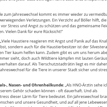
de zum Jahreswechsel kommt es immer wieder zu vermeidb
rwiegenden Verletzungen. Ein Verzicht auf Böller hilft, die
re vor Stress und Angst zu schützen und das gemeinsame Fei
n. Vielen Dank für eure Rücksicht!"
 „Viele Haustiere reagieren mit Angst und Panik auf das Kna
bst, sondern auch für die Haustierbesitzer ist der Silveste
ten Tier kaum helfen kann. Zudem gibt es um uns herum ab
immer sieht, doch auch Wildtiere kämpfen mit lauten Geräu
rhalten darauf. Als Tierschutzstadträtin liegt es mir dahe
reswechsel für die Tiere in unserer Stadt sicher und stres
 Hals-, Nasen- und Ohrenheilkunde
: „Als HNO-Ärztin sehe ic
nserem Gehör schaden können - oft dauerhaft. Und als
Stress dieser Lärm für Tiere bedeutet. Ein Jahreswechsel br
Menschen und unsere Gesundheit, und auf all jene Lebewesen