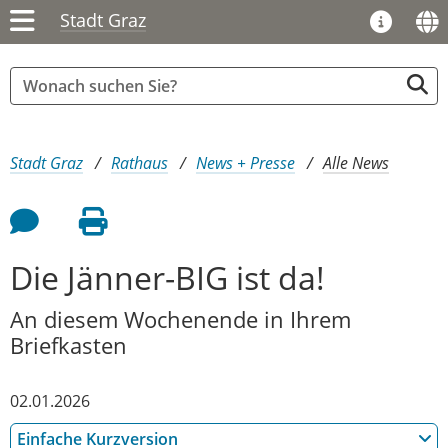
Stadt Graz
Sie sind hier:
Stadt Graz
Rathaus
News + Presse
Alle News
Feedback an Autor
Seite drucken
Die Jänner-BIG ist da!
An diesem Wochenende in Ihrem
Briefkasten
02.01.2026
Einfache Kurzversion