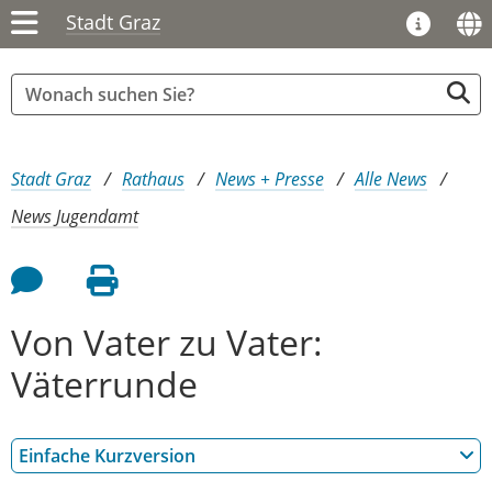
Stadt Graz
Sie sind hier:
Stadt Graz
Rathaus
News + Presse
Alle News
News Jugendamt
Feedback an Autor
Seite drucken
Von Vater zu Vater:
Väterrunde
Einfache Kurzversion