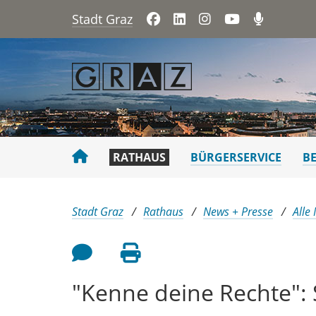
Stadt Graz
Facebook
LinkedIn
Instagram
YouTube
Podca
RATHAUS
BÜRGERSERVICE
B
Sie sind hier:
Stadt Graz
Rathaus
News + Presse
Alle
Feedback an Autor
Seite drucken
"Kenne deine Rechte":