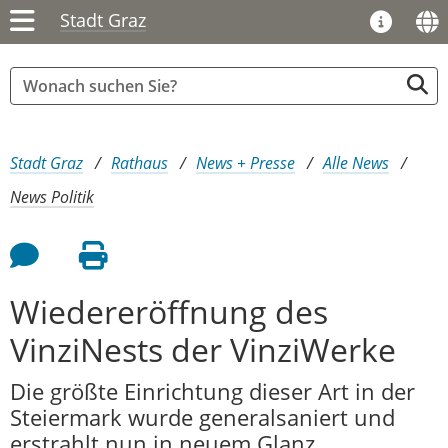
Stadt Graz
Sie sind hier:
Stadt Graz
Rathaus
News + Presse
Alle News
News Politik
Feedback an Autor
Seite drucken
Wiedereröffnung des
VinziNests der VinziWerke
Die größte Einrichtung dieser Art in der
Steiermark wurde generalsaniert und
erstrahlt nun in neuem Glanz.