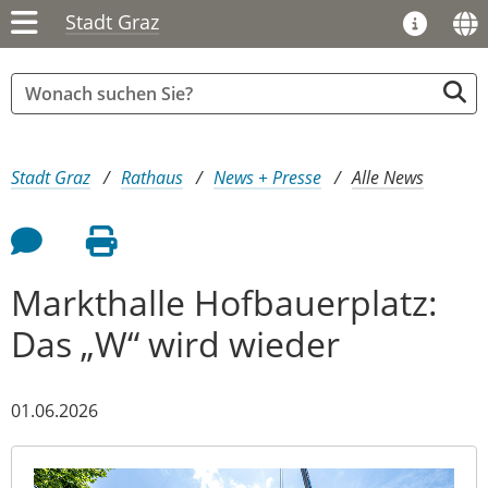
Stadt Graz
Sie sind hier:
Stadt Graz
Rathaus
News + Presse
Alle News
Feedback an Autor
Seite drucken
Markthalle Hofbauerplatz:
Das „W“ wird wieder
01.06.2026