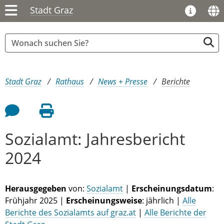
Stadt Graz
Sie sind hier:
Stadt Graz
Rathaus
News + Presse
Berichte
Feedback an Autor
Seite drucken
Sozialamt: Jahresbericht
2024
Herausgegeben
von:
Sozialamt
|
Erscheinungsdatum
:
Frühjahr 2025 |
Erscheinungsweise
: jährlich |
Alle
Berichte des Sozialamts auf graz.at
|
Alle Berichte der