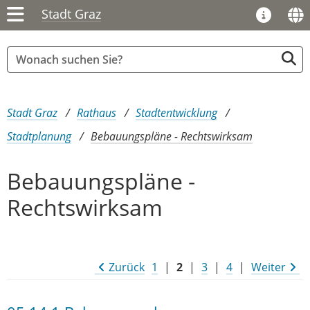
Stadt Graz
Sie sind hier:
Stadt Graz
Rathaus
Stadtentwicklung
Stadtplanung
Bebauungspläne - Rechtswirksam
Bebauungspläne -
Rechtswirksam
Zurück
1
|
2
|
3
|
4
|
Weiter