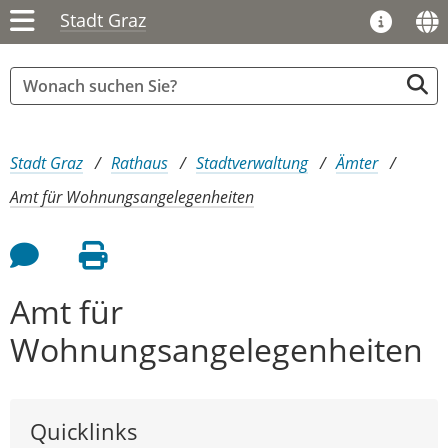
Stadt Graz
Sie sind hier:
Stadt Graz
Rathaus
Stadtverwaltung
Ämter
Amt für Wohnungsangelegenheiten
Feedback an Autor
Seite drucken
Amt für
Wohnungsangelegenheiten
Quicklinks