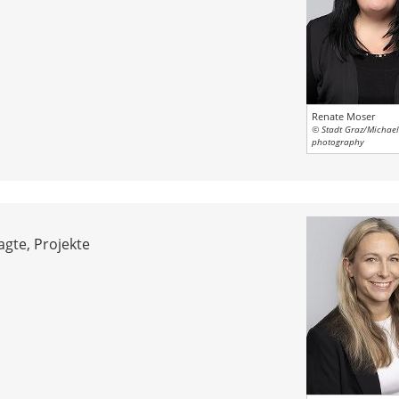
Renate Moser
© Stadt Graz/Michae
photography
gte, Projekte