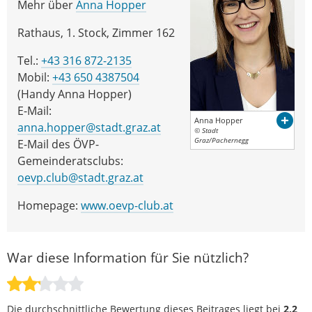
Mehr über
Anna Hopper
Rathaus, 1. Stock, Zimmer 162
Tel.:
+43 316 872-2135
Mobil:
+43 650 4387504
(Handy Anna Hopper)
E-Mail:
Anna Hopper
anna.hopper@stadt.graz.at
© Stadt
Graz/Pachernegg
E-Mail des ÖVP-
Gemeinderatsclubs:
oevp.club@stadt.graz.at
Homepage:
www.oevp-club.at
War diese Information für Sie nützlich?
Die durchschnittliche Bewertung dieses Beitrages liegt bei
2,2