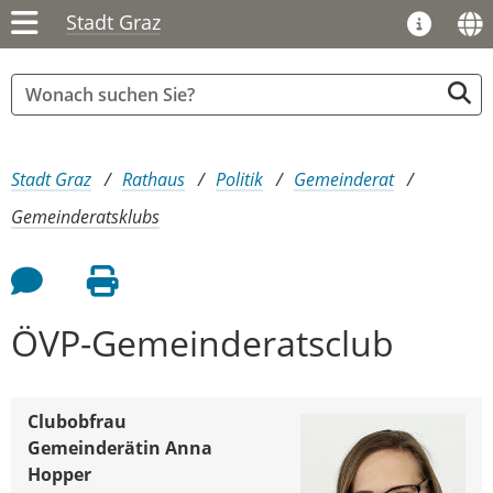
Stadt Graz
Sie sind hier:
Stadt Graz
Rathaus
Politik
Gemeinderat
Gemeinderatsklubs
Feedback an Autor
Seite drucken
ÖVP-Gemeinderatsclub
Clubobfrau
Gemeinderätin Anna
Hopper