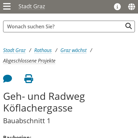
Stadt Graz
Sie sind hier:
Stadt Graz
Rathaus
Graz wächst
Abgeschlossene Projekte
Feedback an Autor
Seite drucken
Geh- und Radweg
Köflachergasse
Bauabschnitt 1
Baubeginn: