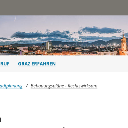
st
ERUF
GRAZ ERFAHREN
tadtplanung
Bebauungspläne - Rechtswirksam
n