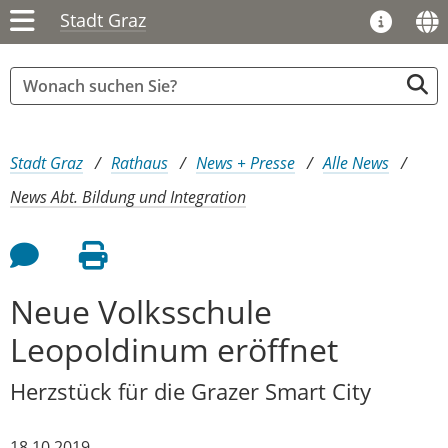
Stadt Graz
Sie sind hier:
Stadt Graz
Rathaus
News + Presse
Alle News
News Abt. Bildung und Integration
Feedback an Autor
Seite drucken
Neue Volksschule
Leopoldinum eröffnet
Herzstück für die Grazer Smart City
18.10.2019