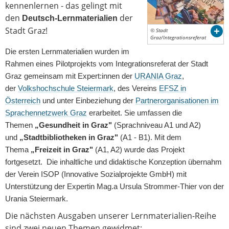
kennenlernen - das gelingt mit
den
der
Deutsch-Lernmaterialien
Stadt Graz!
© Stadt
Graz/Integrationsreferat
Die ersten Lernmaterialien wurden im
Rahmen eines Pilotprojekts vom Integrationsreferat der Stadt
Graz gemeinsam mit Expert:innen der
URANIA Graz
,
der
Volkshochschule Steiermark
, des Vereins
EFSZ in
Österreich
und unter Einbeziehung der
Partnerorganisationen im
Sprachennetzwerk Graz
erarbeitet. Sie umfassen die
Themen
„Gesundheit in Graz"
(Sprachniveau A1 und A2)
und
„Stadtbibliotheken in Graz"
(A1 - B1). Mit dem
Thema
„Freizeit in Graz"
(A1, A2) wurde das Projekt
fortgesetzt. Die inhaltliche und didaktische Konzeption übernahm
der Verein ISOP (Innovative Sozialprojekte GmbH) mit
Unterstützung der Expertin Mag.a Ursula Strommer-Thier von der
Urania Steiermark.
Die nächsten Ausgaben unserer Lernmaterialien-Reihe
sind zwei neuen Themen gewidmet: