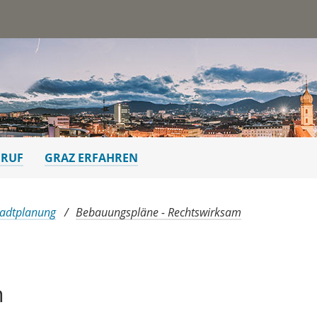
st
ERUF
GRAZ ERFAHREN
tadtplanung
Bebauungspläne - Rechtswirksam
n