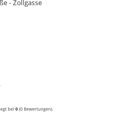
e - Zollgasse
?
iegt bei
0
(
0
Bewertungen).