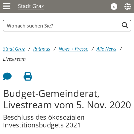
Stadt Graz
Sie sind hier:
Stadt Graz
Rathaus
News + Presse
Alle News
Livestream
Feedback an Autor
Seite drucken
Budget-Gemeinderat,
Livestream vom 5. Nov. 2020
Beschluss des ökosozialen
Investitionsbudgets 2021