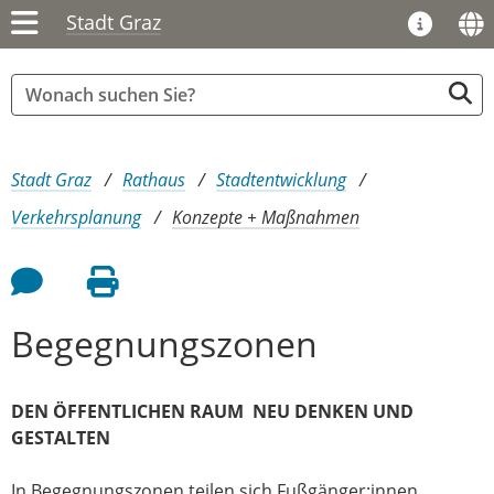
Stadt Graz
Sie sind hier:
Stadt Graz
Rathaus
Stadtentwicklung
Verkehrsplanung
Konzepte + Maßnahmen
Feedback an Autor
Seite drucken
Begegnungszonen
DEN ÖFFENTLICHEN RAUM NEU DENKEN UND
GESTALTEN
In Begegnungszonen teilen sich Fußgänger:innen,