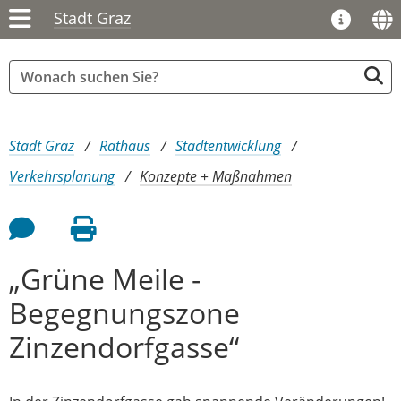
Stadt Graz
Sie sind hier:
Stadt Graz
Rathaus
Stadtentwicklung
Verkehrsplanung
Konzepte + Maßnahmen
Feedback an Autor
Seite drucken
„Grüne Meile -
Begegnungszone
Zinzendorfgasse“