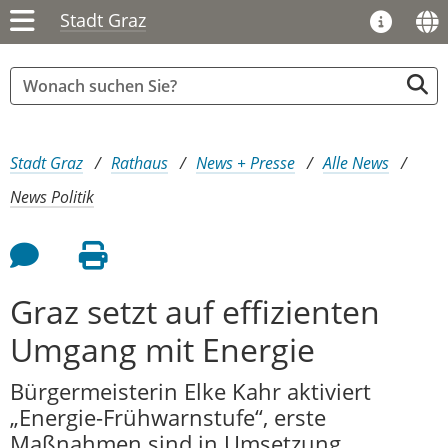
Stadt Graz
Sie sind hier:
Stadt Graz
Rathaus
News + Presse
Alle News
News Politik
Feedback an Autor
Seite drucken
Graz setzt auf effizienten
Umgang mit Energie
Bürgermeisterin Elke Kahr aktiviert
„Energie-Frühwarnstufe“, erste
Maßnahmen sind in Umsetzung.