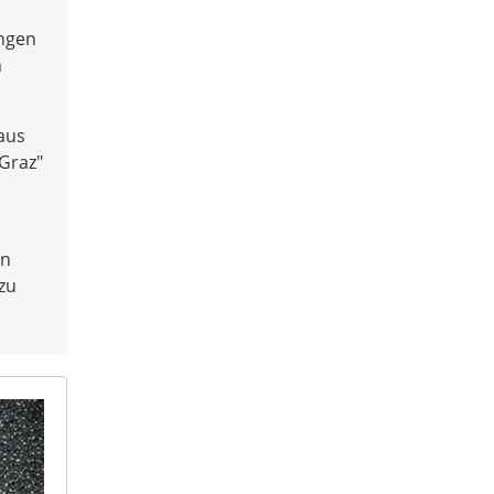
ungen
m
Haus
 Graz"
in
 zu