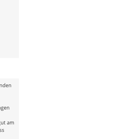
enden
ngen
gut am
ss