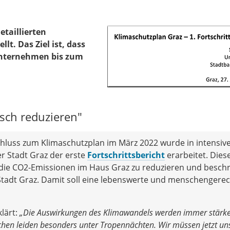
etaillierten
t. Das Ziel ist, dass
Unternehmen bis zum
isch reduzieren"
uss zum Klimaschutzplan im März 2022 wurde in intensiv
r Stadt Graz der erste
Fortschrittsbericht
erarbeitet. Dies
 die CO2-Emissionen im Haus Graz zu reduzieren und beschr
 Stadt Graz. Damit soll eine lebenswerte und menschengere
lärt:
„Die Auswirkungen des Klimawandels werden
immer stärk
chen leiden besonders unter
Tropennächten. Wir müssen jetzt un