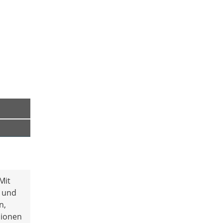
Mit
n und
n,
sionen