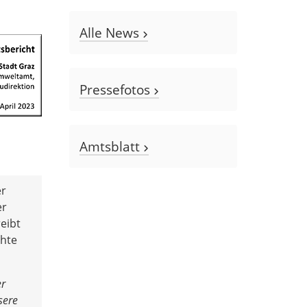
Alle News
Pressefotos
Amtsblatt
er
er
eibt
chte
er
sere