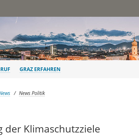
st
ERUF
GRAZ ERFAHREN
 News
News Politik
 der Klimaschutzziele