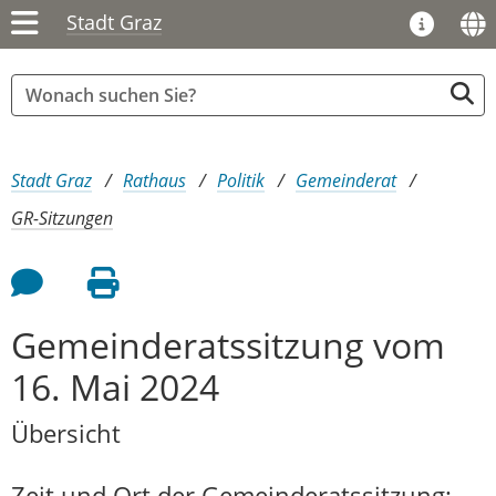
Stadt Graz
Sie sind hier:
Stadt Graz
Rathaus
Politik
Gemeinderat
GR-Sitzungen
Feedback an Autor
Seite drucken
Gemeinderatssitzung vom
16. Mai 2024
Übersicht
Zeit und Ort der Gemeinderatssitzung: