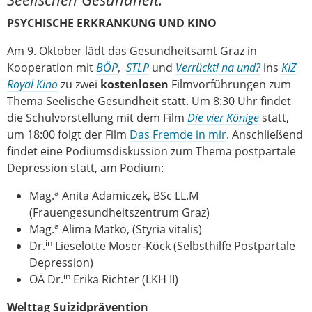
PSYCHISCHE ERKRANKUNG UND KINO
Am 9. Oktober lädt das Gesundheitsamt Graz in
Kooperation mit
BÖP
,
STLP
und
Verrückt! na und?
ins
KIZ
Royal Kino
zu zwei
kostenlosen
Filmvorführungen zum
Thema Seelische Gesundheit statt. Um 8:30 Uhr findet
die Schulvorstellung mit dem Film
Die vier Könige
statt,
um 18:00 folgt der Film
Das Fremde in mir
. Anschließend
findet eine Podiumsdiskussion zum Thema postpartale
Depression statt, am Podium:
a
Mag.
Anita Adamiczek, BSc LL.M
(Frauengesundheitszentrum Graz)
a
Mag.
Alima Matko, (Styria vitalis)
in
Dr.
Lieselotte Moser-Köck (Selbsthilfe Postpartale
Depression)
in
OÄ Dr.
Erika Richter (LKH II)
Welttag Suizidprävention