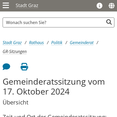
Stadt Graz
Sie sind hier:
Stadt Graz
Rathaus
Politik
Gemeinderat
GR-Sitzungen
Feedback an Autor
Seite drucken
Gemeinderatssitzung vom
17. Oktober 2024
Übersicht
Zeit und Ort der Gemeinderatssitzung: