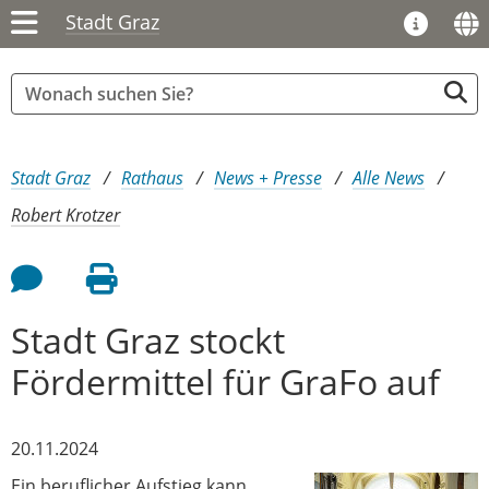
Stadt Graz
Sie sind hier:
Stadt Graz
Rathaus
News + Presse
Alle News
Robert Krotzer
Feedback an Autor
Seite drucken
Stadt Graz stockt
Fördermittel für GraFo auf
20.11.2024
Ein beruflicher Aufstieg kann