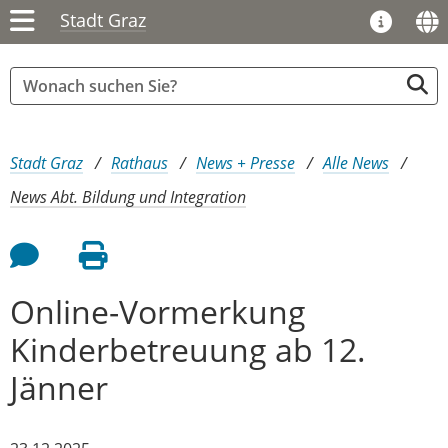
Stadt Graz
Sie sind hier:
Stadt Graz
Rathaus
News + Presse
Alle News
News Abt. Bildung und Integration
Feedback an Autor
Seite drucken
Online-Vormerkung
Kinderbetreuung ab 12.
Jänner