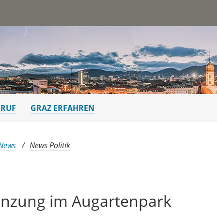
st
ERUF
GRAZ ERFAHREN
 News
News Politik
anzung im Augartenpark