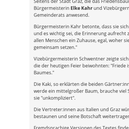
Seitens der Stadt Graz, die das Friedensba
Bürgermeisterin
Elke Kahr
und Vizebürger
Gemeinderats anwesend.
Bürgermeisterin Kahr betonte, dass sie si
und es wichtig sei, die Erinnerung aufrecht
allen Menschen ein Zuhause, egal, woher s
gemeinsam setzen."
Vizebürgermeisterin Schwentner zeigte sich
die der heutigen Feier beiwohnten: "Friede 
Baumes."
Die Kaki, so erklärten die beiden Gärtner:i
werde ein mittelgroßer Baum, brauche viel
sie "unkompliziert".
Die Vertreter:innen aus Italien und Graz w
bestaunen und seine Botschaft weitertrage
Fremdsprachige Versionen des Textes finde