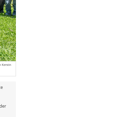
n Kerstin
te
der