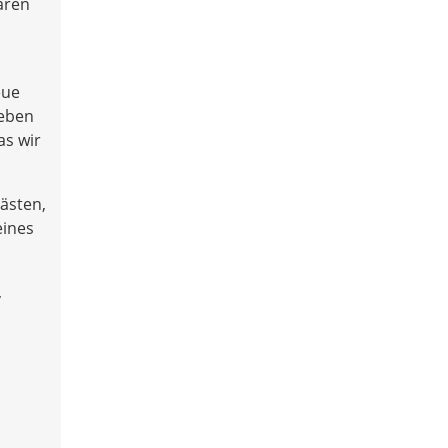
aren
eue
geben
as wir
ästen,
eines
,