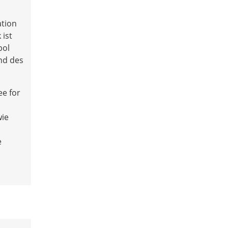
ation
 ist
bol
und des
ee for
wie
e