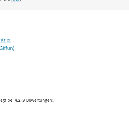
entner
(Giffun)
?
iegt bei
4,2
(
9
Bewertungen).