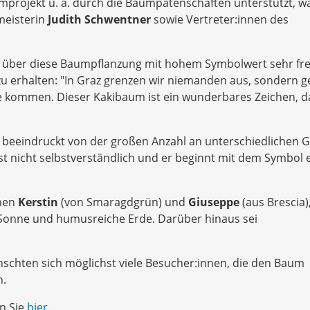
umprojekt u. a. durch die Baumpatenschaften unterstützt, w
meisterin
Judith Schwentner
sowie Vertreter:innen des
ch über diese Baumpflanzung mit hohem Symbolwert sehr fr
 zu erhalten: "In Graz grenzen wir niemanden aus, sondern 
ie kommen. Dieser Kakibaum ist ein wunderbares Zeichen, d
 beeindruckt von der großen Anzahl an unterschiedlichen G
ist nicht selbstverständlich und er beginnt mit dem Symbol 
nnen
Kerstin
(von Smaragdgrün) und
Giuseppe
(aus Brescia)
 Sonne und humusreiche Erde. Darüber hinaus sei
ünschten sich möglichst viele Besucher:innen, die den Baum
n.
n Sie
hier
.