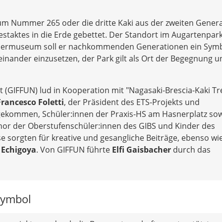
um Nummer 265 oder die dritte Kaki aus der zweiten Gener
aktes in die Erde gebettet. Der Standort im Augartenpark
Kindermuseum soll er nachkommenden Generationen ein Sym
iteinander einzusetzen, der Park gilt als Ort der Begegnung 
tät (GIFFUN) lud in Kooperation mit "Nagasaki-Brescia-Kaki Tr
Francesco Foletti
, der Präsident des ETS-Projekts und
 gekommen, Schüler:innen der Praxis-HS am Hasnerplatz so
or der Oberstufenschüler:innen des GIBS und Kinder des
 sorgten für kreative und gesangliche Beiträge, ebenso wi
 Echigoya
. Von GIFFUN führte
Elfi Gaisbacher
durch das
symbol