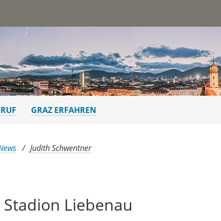
st
ERUF
GRAZ ERFAHREN
 News
Judith Schwentner
r Stadion Liebenau