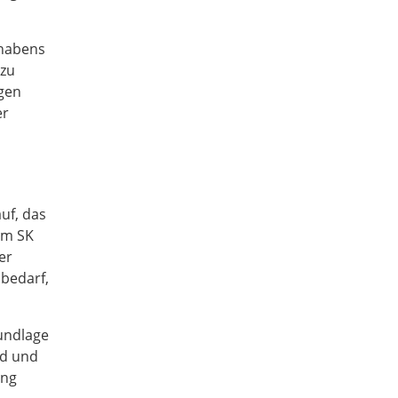
rhabens
 zu
gen
er
uf, das
im SK
er
 bedarf,
rundlage
nd und
ung