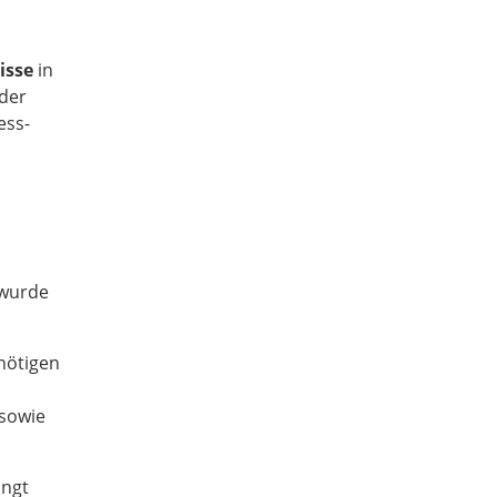
isse
in
 der
ess-
wurde
nötigen
sowie
ängt