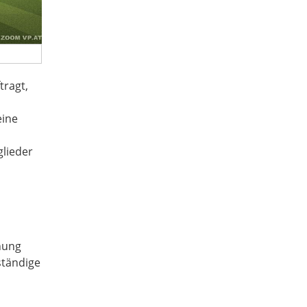
tragt,
eine
lieder
hung
ständige