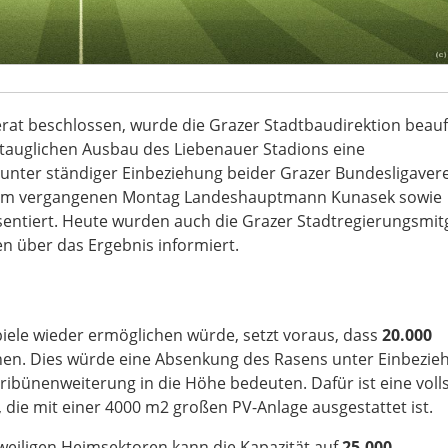
at beschlossen, wurde die Grazer Stadtbaudirektion beauf
-tauglichen Ausbau des Liebenauer Stadions eine
 unter ständiger Einbeziehung beider Grazer Bundesligaver
nd am vergangenen Montag Landeshauptmann Kunasek sowie
ntiert. Heute wurden auch die Grazer Stadtregierungsmitg
n über das Ergebnis informiert.
piele wieder ermöglichen würde, setzt voraus, dass
20.000
ehen. Dies würde eine Absenkung des Rasens unter Einbezie
ribünenweiterung in die Höhe bedeuten. Dafür ist eine voll
die mit einer 4000 m2 großen PV-Anlage ausgestattet ist.
eweiligen Heimsektoren kann die Kapazität auf
25.000