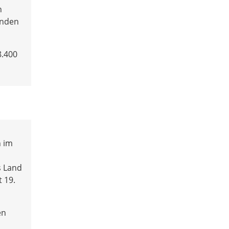
n
enden
8.400
n im
s Land
 19.
en