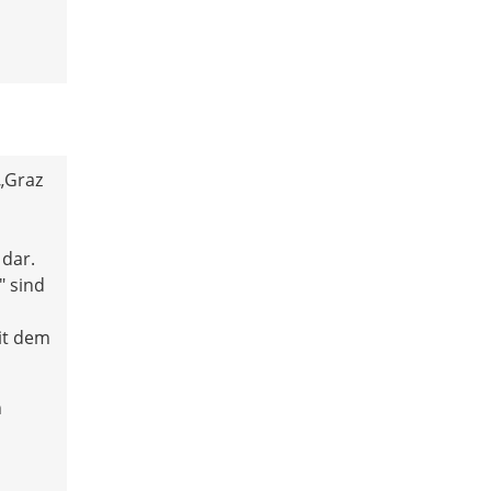
„Graz
 dar.
" sind
it dem
n