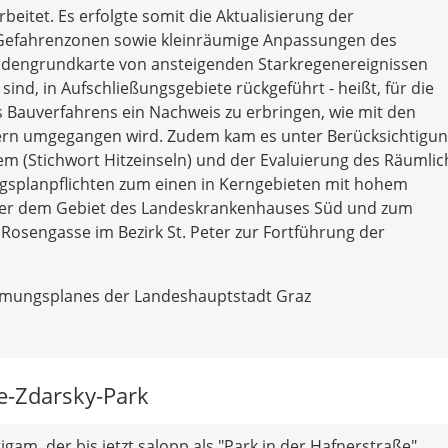
itet. Es erfolgte somit die Aktualisierung der
Gefahrenzonen sowie kleinräumige Anpassungen des
Bodengrundkarte von ansteigenden Starkregenereignissen
 sind, in Aufschließungsgebiete rückgeführt - heißt, für die
es Bauverfahrens ein Nachweis zu erbringen, wie mit den
rn umgegangen wird. Zudem kam es unter Berücksichtigun
m (Stichwort Hitzeinseln) und der Evaluierung des Räumli
ngsplanpflichten zum einen in Kerngebieten mit hohem
der dem Gebiet des Landeskrankenhauses Süd und zum
osengasse im Bezirk St. Peter zur Fortführung der
idmungsplanes der Landeshauptstadt Graz
-Zdarsky-Park
igam, der bis jetzt salopp als "Park in der Hafnerstraße"