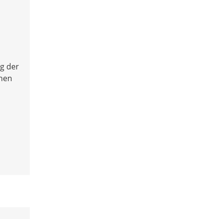
g der
chen