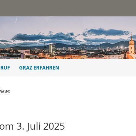
st
ERUF
GRAZ ERFAHREN
 News
m 3. Juli 2025