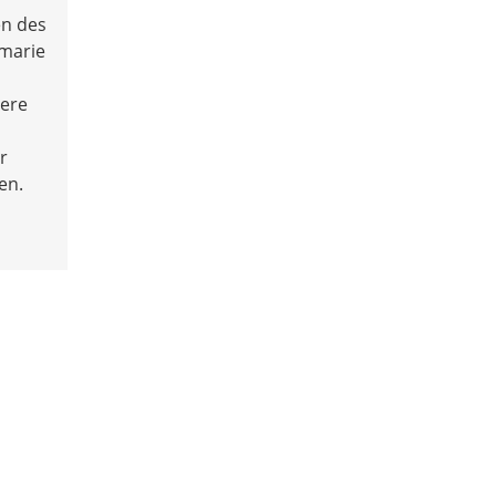
en des
emarie
dere
r
en.