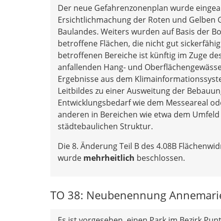
Der neue Gefahrenzonenplan wurde eingearbe
Ersichtlichmachung der Roten und Gelben 
Baulandes. Weiters wurden auf Basis der 
betroffene Flächen, die nicht gut sickerfähig
betroffenen Bereiche ist künftig im Zuge d
anfallenden Hang- und Oberflächengewässe
Ergebnisse aus dem Klimainformationssyste
Leitbildes zu einer Ausweitung der Bebauu
Entwicklungsbedarf wie dem Messeareal o
anderen in Bereichen wie etwa dem Umfeld R
städtebaulichen Struktur.
Die 8. Änderung Teil B des 4.08B Flächenw
wurde
mehrheitlich
beschlossen.
TO 38: Neubenennung Annemarie
Es ist vorgesehen, einen Park im Bezirk Punt