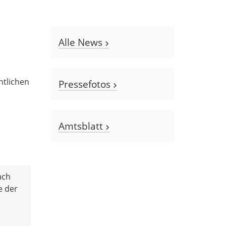
Alle News
m
htlichen
Pressefotos
Amtsblatt
ach
e der