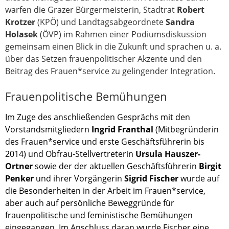
warfen die Grazer Bürgermeisterin, Stadtrat
Robert
Krotzer
(KPÖ) und Landtagsabgeordnete
Sandra
Holasek
(ÖVP) im Rahmen einer Podiumsdiskussion
gemeinsam einen Blick in die Zukunft und sprachen u. a.
über das Setzen frauenpolitischer Akzente und den
Beitrag des Frauen*service zu gelingender Integration.
Frauenpolitische Bemühungen
Im Zuge des anschließenden Gesprächs mit den
Vorstandsmitgliedern
Ingrid Franthal
(Mitbegründerin
des Frauen*service und erste Geschäftsführerin bis
2014) und Obfrau-Stellvertreterin
Ursula Hauszer-
Ortner
sowie der der aktuellen Geschäftsführerin
Birgit
Penker
und ihrer Vorgängerin
Sigrid Fischer
wurde auf
die Besonderheiten in der Arbeit im Frauen*service,
aber auch auf persönliche Beweggründe für
frauenpolitische und feministische Bemühungen
eingegangen. Im Anschluss daran wurde Fischer eine