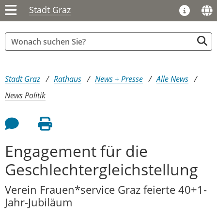
Stadt Graz
Sie sind hier:
Stadt Graz
Rathaus
News + Presse
Alle News
News Politik
Feedback an Autor
Seite drucken
Engagement für die
Geschlechtergleichstellung
Verein Frauen*service Graz feierte 40+1-
Jahr-Jubiläum