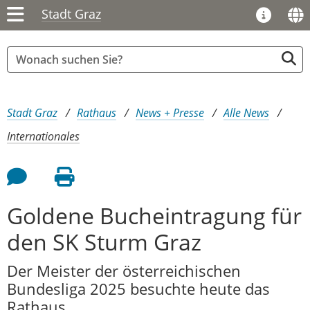
Stadt Graz
Sie sind hier:
Stadt Graz
Rathaus
News + Presse
Alle News
Internationales
Feedback an Autor
Seite drucken
Goldene Bucheintragung für
den SK Sturm Graz
Der Meister der österreichischen
Bundesliga 2025 besuchte heute das
Rathaus